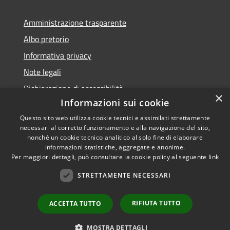
Amministrazione trasparente
Albo pretorio
Informativa privacy
Note legali
Dichiarazione di accessibilità
×
Informazioni sui cookie
Questo sito web utilizza cookie tecnici e assimilati strettamente
necessari al corretto funzionamento e alla navigazione del sito,
nonché un cookie tecnico analitico al solo fine di elaborare
RSS
informazioni statistiche, aggregate e anonime.
Accessibilità
Copyright ©
Per maggiori dettagli, può consultare la cookie policy al seguente
link
Privacy
2022 •
STRETTAMENTE NECESSARI
Cookie
Comune di Fiumicello Villa
Mappa del sito
Vicentina •
Powered
RIFIUTA TUTTO
ACCETTA TUTTO
Municipium
Accesso
by
•
redazione
MOSTRA DETTAGLI