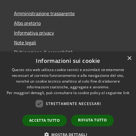
Amministrazione trasparente
Albo pretorio
Informativa privacy
Note legali
Dichiarazione di accessibilità
×
Informazioni sui cookie
Questo sito web utilizza cookie tecnici e assimilati strettamente
necessari al corretto funzionamento e alla navigazione del sito,
nonché un cookie tecnico analitico al solo fine di elaborare
RSS
informazioni statistiche, aggregate e anonime.
Accessibilità
Copyright ©
Per maggiori dettagli, può consultare la cookie policy al seguente
link
Privacy
2022 •
STRETTAMENTE NECESSARI
Cookie
Comune di Fiumicello Villa
Mappa del sito
Vicentina •
Powered
RIFIUTA TUTTO
ACCETTA TUTTO
Municipium
Accesso
by
•
redazione
MOSTRA DETTAGLI