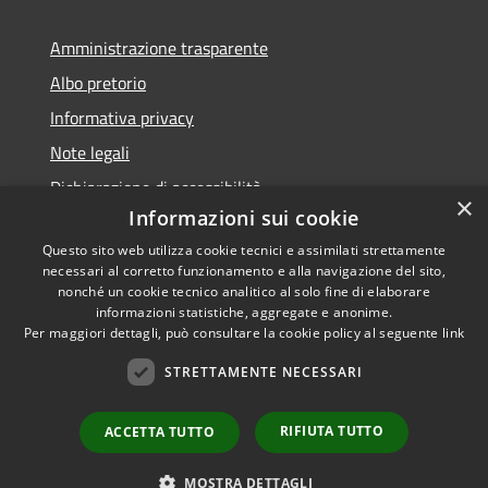
Amministrazione trasparente
Albo pretorio
Informativa privacy
Note legali
Dichiarazione di accessibilità
×
Informazioni sui cookie
Questo sito web utilizza cookie tecnici e assimilati strettamente
necessari al corretto funzionamento e alla navigazione del sito,
nonché un cookie tecnico analitico al solo fine di elaborare
RSS
informazioni statistiche, aggregate e anonime.
Accessibilità
Copyright ©
Per maggiori dettagli, può consultare la cookie policy al seguente
link
Privacy
2022 •
STRETTAMENTE NECESSARI
Cookie
Comune di Fiumicello Villa
Mappa del sito
Vicentina •
Powered
RIFIUTA TUTTO
ACCETTA TUTTO
Municipium
Accesso
by
•
redazione
MOSTRA DETTAGLI