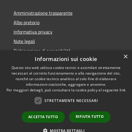
Amministrazione trasparente
Albo pretorio
Informativa privacy
Note legali
Dichiarazione di accessibilità
×
Informazioni sui cookie
Questo sito web utilizza cookie tecnici e assimilati strettamente
necessari al corretto funzionamento e alla navigazione del sito,
nonché un cookie tecnico analitico al solo fine di elaborare
RSS
informazioni statistiche, aggregate e anonime.
Accessibilità
Copyright ©
Per maggiori dettagli, può consultare la cookie policy al seguente
link
Privacy
2022 •
STRETTAMENTE NECESSARI
Cookie
Comune di Fiumicello Villa
Mappa del sito
Vicentina •
Powered
RIFIUTA TUTTO
ACCETTA TUTTO
Municipium
Accesso
by
•
redazione
MOSTRA DETTAGLI