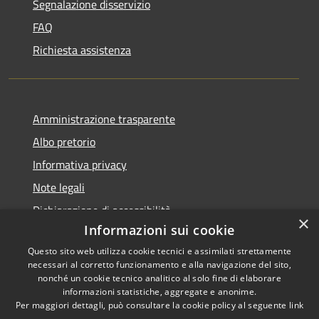
Segnalazione disservizio
FAQ
Richiesta assistenza
Amministrazione trasparente
Albo pretorio
Informativa privacy
Note legali
Dichiarazione di accessibilità
×
Informazioni sui cookie
Questo sito web utilizza cookie tecnici e assimilati strettamente
necessari al corretto funzionamento e alla navigazione del sito,
nonché un cookie tecnico analitico al solo fine di elaborare
RSS
informazioni statistiche, aggregate e anonime.
Accessibilità
Copyright ©
Per maggiori dettagli, può consultare la cookie policy al seguente
link
Privacy
2022 •