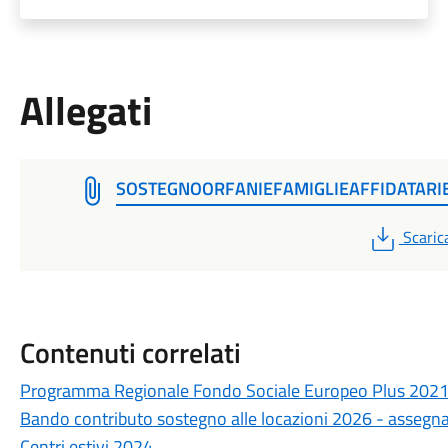
Allegati
SOSTEGNOORFANIEFAMIGLIEAFFIDATARI
PDF
Scaric
Contenuti correlati
Programma Regionale Fondo Sociale Europeo Plus 202
Bando contributo sostegno alle locazioni 2026 - assegna
Centri estivi 2024