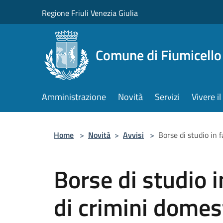
Salta al contenuto principale
Regione Friuli Venezia Giulia
Comune di Fiumicello 
Amministrazione
Novità
Servizi
Vivere 
Home
>
Novità
>
Avvisi
>
Borse di studio in 
Borse di studio i
di crimini domest