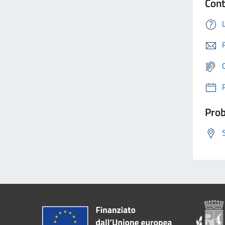
Cont
Prob