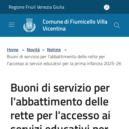
Salta al contenuto principale
Regione Friuli Venezia Giulia
Comune di Fiumicello Villa
Vicentina
Home
>
Novità
>
Notizie
>
Buoni di servizio per l'abbattimento delle rette per
l'accesso ai servizi educativi per la prima infanzia 2025-26
Buoni di servizio per
l'abbattimento delle
rette per l'accesso ai
servizi educativi per