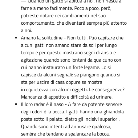
— Quando un gatto si abitua a noi, non riesce a
farne a meno facilmente. Poco a poco, però,
potreste notare dei cambiamenti nel suo
comportamento, che diventerà sempre più attento
a noi.
Amano la solitudine - Non tutti. Può capitare che
alcuni gatti non amano stare da soli per lungo
tempo e per questo mostrano segni di ansia e
agitazione quando sono lontani da qualcuno con
cui hanno instaurato un forte legame. Lo si
capisce da alcuni segnali: se piangono quando si
sta per uscire di casa oppure se mostra
irrequietezza con alcuni oggetti. Le conseguenze?
Mancanza di appetito e difficoltà ad urinare.
Il loro radar è il naso - A fare da potente sensore
degli odori è la bocca. I gatti hanno una ghiandola
posta sotto il palato, dietro gli incisivi superiori.
Quando sono intenti ad annusare qualcosa,
sembra che tendano a spalancare la bocca.