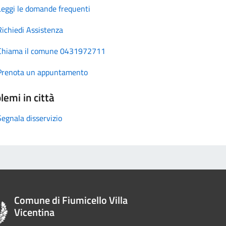
Leggi le domande frequenti
Richiedi Assistenza
Chiama il comune 0431972711
Prenota un appuntamento
lemi in città
Segnala disservizio
Comune di Fiumicello Villa
Vicentina