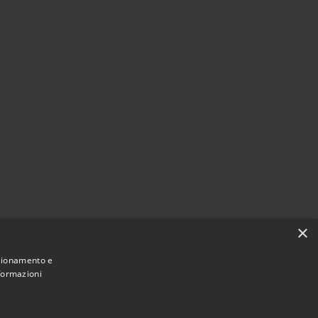
×
nzionamento e
nformazioni