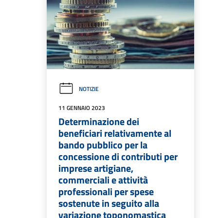
NOTIZIE
11 GENNAIO 2023
Determinazione dei
beneficiari relativamente al
bando pubblico per la
concessione di contributi per
imprese artigiane,
commerciali e attività
professionali per spese
sostenute in seguito alla
variazione toponomastica