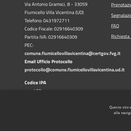
Via Antonio Gramsci, 8 - 33059
Prenotaz
Fiumicello Villa Vicentina (UD)
Segnalazi
Telefono: 0431972711
FAQ
Codice Fiscale: 02916640309
Richiesta
Partita IVA: 02916640309
PEC:
comune.fiumicellovillavicentina@certgov.fvg.it
Email Ufficio Protocollo
protocollo@comune.fiumicellovillavicentina.ud.it
Codice IPA
c_m400
Questo sito 
alla navig