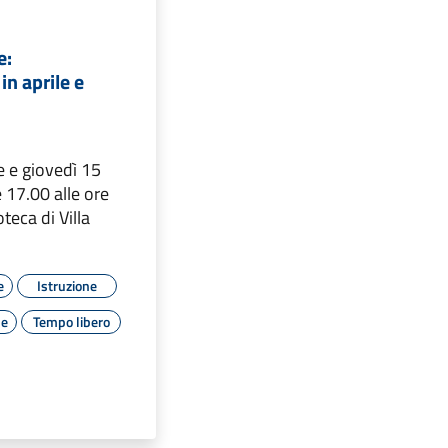
e:
n aprile e
e e giovedì 15
 17.00 alle ore
oteca di Villa
e
Istruzione
le
Tempo libero