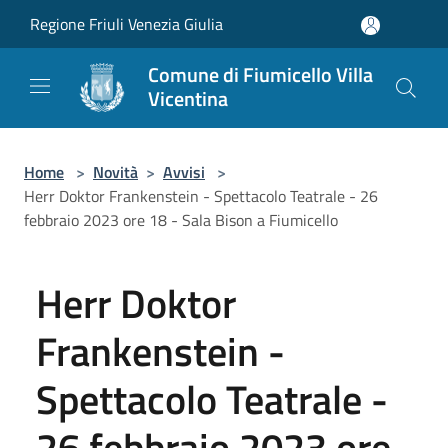
Salta al contenuto principale
Regione Friuli Venezia Giulia
Comune di Fiumicello Villa
Vicentina
Home
>
Novità
>
Avvisi
>
Herr Doktor Frankenstein - Spettacolo Teatrale - 26
febbraio 2023 ore 18 - Sala Bison a Fiumicello
Herr Doktor
Frankenstein -
Spettacolo Teatrale -
26 febbraio 2023 ore