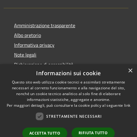
Amministrazione trasparente
Albo pretorio
Informativa privacy
Note legali
Dichiarazione di accessibilità
×
Informazioni sui cookie
Questo sito web utilizza cookie tecnici e assimilati strettamente
necessari al corretto funzionamento e alla navigazione del sito,
nonché un cookie tecnico analitico al solo fine di elaborare
RSS
informazioni statistiche, aggregate e anonime.
Accessibilità
Copyright ©
Per maggiori dettagli, può consultare la cookie policy al seguente
link
Privacy
2022 •
STRETTAMENTE NECESSARI
Cookie
Comune di Fiumicello Villa
Mappa del sito
Vicentina •
Powered
RIFIUTA TUTTO
ACCETTA TUTTO