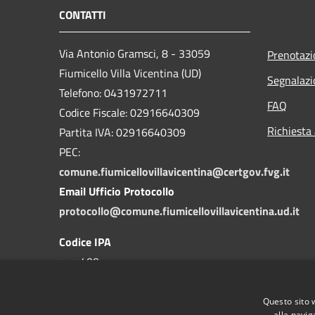
CONTATTI
Via Antonio Gramsci, 8 - 33059
Prenotaz
Fiumicello Villa Vicentina (UD)
Segnalazi
Telefono: 0431972711
FAQ
Codice Fiscale: 02916640309
Richiesta
Partita IVA: 02916640309
PEC:
comune.fiumicellovillavicentina@certgov.fvg.it
Email Ufficio Protocollo
protocollo@comune.fiumicellovillavicentina.ud.it
Codice IPA
c_m400
Questo sito 
alla navig