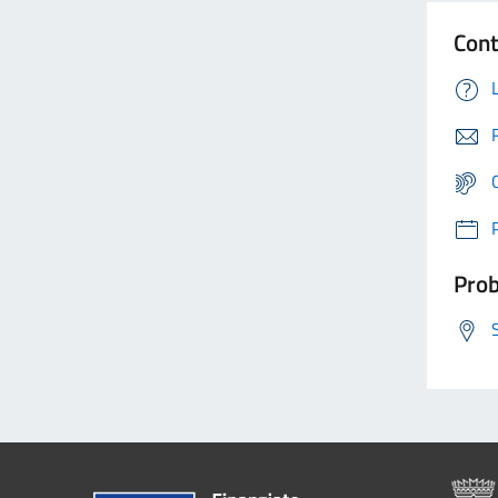
Cont
Prob