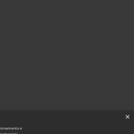
×
nzionamento e
nformazioni