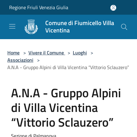
Salta al contenuto principale
Regione Friuli Venezia Giulia
Comune di Fiumicello Villa
Vicentina
Home
>
Vivere il Comune
>
Luoghi
>
Associazioni
>
A.N.A - Gruppo Alpini di Villa Vicentina “Vittorio Sclauzero”
A.N.A - Gruppo Alpini
di Villa Vicentina
“Vittorio Sclauzero”
Sezione di Palmanova