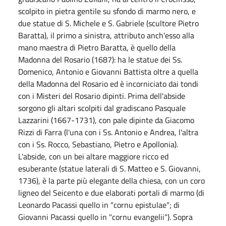
scolpito in pietra gentile su sfondo di marmo nero, e
due statue di S. Michele e S. Gabriele (scultore Pietro
Baratta), il primo a sinistra, attributo anch'esso alla
mano maestra di Pietro Baratta, è quello della
Madonna del Rosario (1687): ha le statue dei Ss.
Domenico, Antonio e Giovanni Battista oltre a quella
della Madonna del Rosario ed è incorniciato dai tondi
con i Misteri del Rosario dipinti. Prima dell'abside
sorgono gli altari scolpiti dal gradiscano Pasquale
Lazzarini (1667-1731), con pale dipinte da Giacomo
Rizzi di Farra (l'una con i Ss. Antonio e Andrea, l'altra
con i Ss. Rocco, Sebastiano, Pietro e Apollonia).
L'abside, con un bei altare maggiore ricco ed
esuberante (statue laterali di S. Matteo e S. Giovanni,
1736), è la parte più elegante della chiesa, con un coro
ligneo del Seicento e due elaborati portali di marmo (di
Leonardo Pacassi quello in "cornu epistulae"; di
Giovanni Pacassi quello in "cornu evangelii"). Sopra