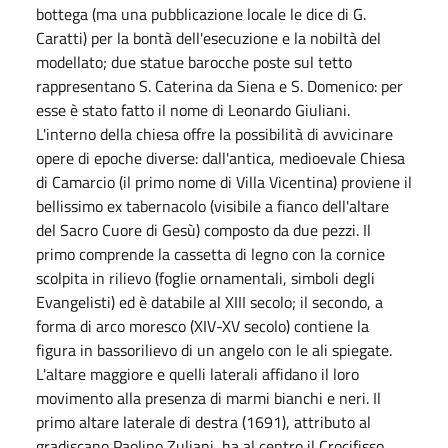
bottega (ma una pubblicazione locale le dice di G.
Caratti) per la bontà dell'esecuzione e la nobiltà del
modellato; due statue barocche poste sul tetto
rappresentano S. Caterina da Siena e S. Domenico: per
esse è stato fatto il nome di Leonardo Giuliani.
L'interno della chiesa offre la possibilità di avvicinare
opere di epoche diverse: dall'antica, medioevale Chiesa
di Camarcio (il primo nome di Villa Vicentina) proviene il
bellissimo ex tabernacolo (visibile a fianco dell'altare
del Sacro Cuore di Gesù) composto da due pezzi. Il
primo comprende la cassetta di legno con la cornice
scolpita in rilievo (foglie ornamentali, simboli degli
Evangelisti) ed è databile al XIII secolo; il secondo, a
forma di arco moresco (XIV-XV secolo) contiene la
figura in bassorilievo di un angelo con le ali spiegate.
L'altare maggiore e quelli laterali affidano il loro
movimento alla presenza di marmi bianchi e neri. Il
primo altare laterale di destra (1691), attributo al
gradiscano Paolino Zuliani, ha al centro il Crocifisso,