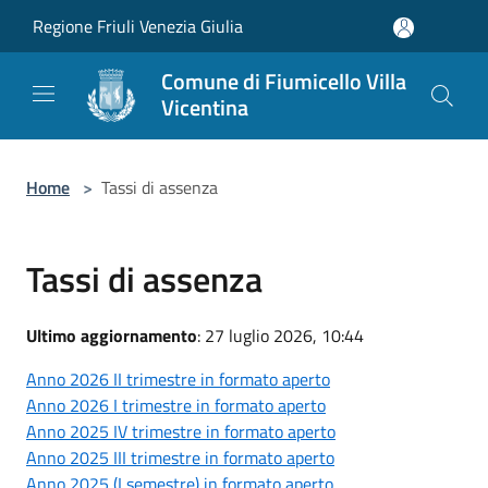
Salta al contenuto principale
Regione Friuli Venezia Giulia
Comune di Fiumicello Villa
Vicentina
Home
>
Tassi di assenza
Tassi di assenza
Ultimo aggiornamento
: 27 luglio 2026, 10:44
Anno 2026 II trimestre in formato aperto
Anno 2026 I trimestre in formato aperto
Anno 2025 IV trimestre in formato aperto
Anno 2025 III trimestre in formato aperto
Anno 2025 (I semestre) in formato aperto