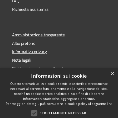
FAQ
Richiesta assistenza
Amministrazione trasparente
Albo pretorio
Informativa privacy
Note legali
Dichiarazione di accessibilità
×
Informazioni sui cookie
Questo sito web utilizza cookie tecnici e assimilati strettamente
necessari al corretto funzionamento e alla navigazione del sito,
nonché un cookie tecnico analitico al solo fine di elaborare
RSS
informazioni statistiche, aggregate e anonime.
Accessibilità
Copyright ©
Per maggiori dettagli, può consultare la cookie policy al seguente
link
Privacy
2022 •
STRETTAMENTE NECESSARI
Cookie
Comune di Fiumicello Villa