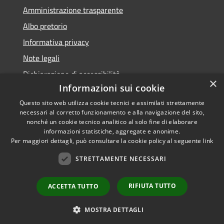
Amministrazione trasparente
Albo pretorio
Informativa privacy
Note legali
Dichiarazione di accessibilità
×
Informazioni sui cookie
Questo sito web utilizza cookie tecnici e assimilati strettamente
necessari al corretto funzionamento e alla navigazione del sito,
nonché un cookie tecnico analitico al solo fine di elaborare
RSS
informazioni statistiche, aggregate e anonime.
Accessibilità
Copyright ©
Per maggiori dettagli, può consultare la cookie policy al seguente
link
Privacy
2022 •
STRETTAMENTE NECESSARI
Cookie
Comune di Fiumicello Villa
Mappa del sito
Vicentina •
Powered
RIFIUTA TUTTO
ACCETTA TUTTO
Municipium
Accesso
by
•
redazione
MOSTRA DETTAGLI