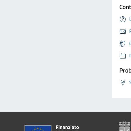
Cont
Prob