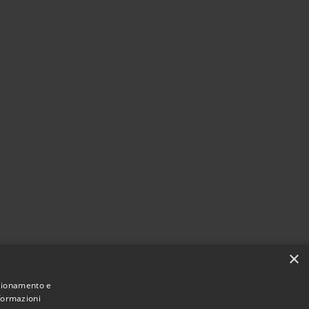
×
nzionamento e
nformazioni