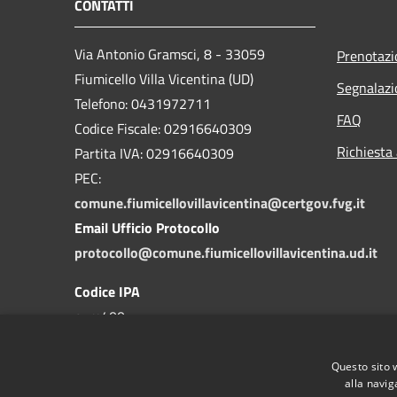
CONTATTI
Via Antonio Gramsci, 8 - 33059
Prenotaz
Fiumicello Villa Vicentina (UD)
Segnalazi
Telefono: 0431972711
FAQ
Codice Fiscale: 02916640309
Richiesta
Partita IVA: 02916640309
PEC:
comune.fiumicellovillavicentina@certgov.fvg.it
Email Ufficio Protocollo
protocollo@comune.fiumicellovillavicentina.ud.it
Codice IPA
c_m400
Questo sito 
alla navig