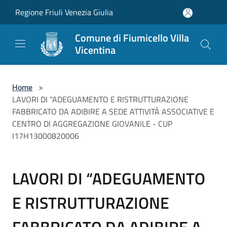
Salta al contenuto principale
Regione Friuli Venezia Giulia
Comune di Fiumicello Villa
Vicentina
Home
>
LAVORI DI “ADEGUAMENTO E RISTRUTTURAZIONE
FABBRICATO DA ADIBIRE A SEDE ATTIVITÀ ASSOCIATIVE E
CENTRO DI AGGREGAZIONE GIOVANILE - CUP
I17H13000820006
LAVORI DI “ADEGUAMENTO
E RISTRUTTURAZIONE
FABBRICATO DA ADIBIRE A