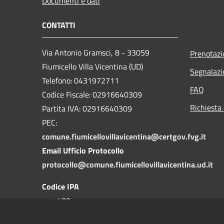
Documenti e dati
CONTATTI
Via Antonio Gramsci, 8 - 33059
Prenotaz
Fiumicello Villa Vicentina (UD)
Segnalazi
Telefono: 0431972711
FAQ
Codice Fiscale: 02916640309
Richiesta
Partita IVA: 02916640309
PEC:
comune.fiumicellovillavicentina@certgov.fvg.it
Email Ufficio Protocollo
protocollo@comune.fiumicellovillavicentina.ud.it
Codice IPA
c_m400