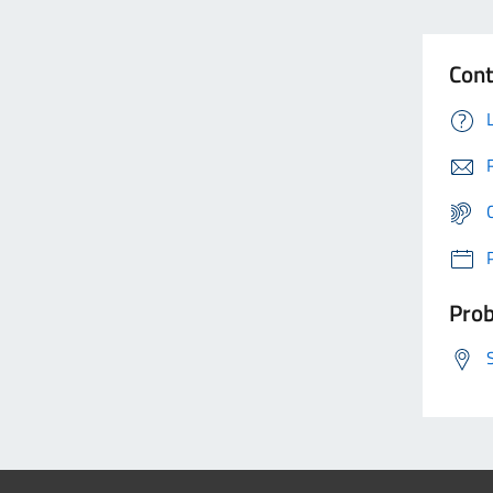
Cont
Prob