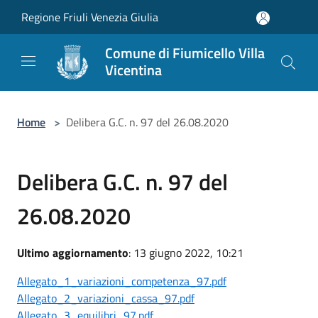
Salta al contenuto principale
Regione Friuli Venezia Giulia
Comune di Fiumicello Villa
Vicentina
Home
>
Delibera G.C. n. 97 del 26.08.2020
Delibera G.C. n. 97 del
26.08.2020
Ultimo aggiornamento
: 13 giugno 2022, 10:21
Allegato_1_variazioni_competenza_97.pdf
Allegato_2_variazioni_cassa_97.pdf
Allegato_3_equilibri_97.pdf