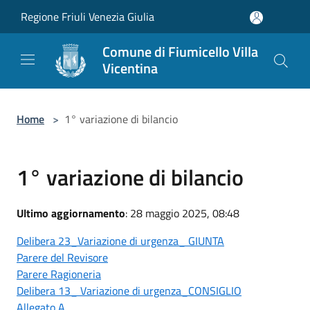
Salta al contenuto principale
Regione Friuli Venezia Giulia
Comune di Fiumicello Villa
Vicentina
Home
>
1° variazione di bilancio
1° variazione di bilancio
Ultimo aggiornamento
: 28 maggio 2025, 08:48
Delibera 23_Variazione di urgenza_ GIUNTA
Parere del Revisore
Parere Ragioneria
Delibera 13_ Variazione di urgenza_CONSIGLIO
Allegato A