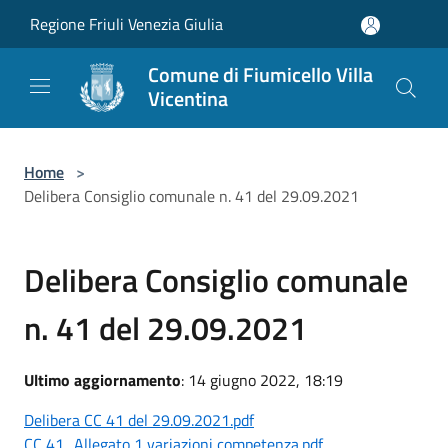
Salta al contenuto principale
Regione Friuli Venezia Giulia
Comune di Fiumicello Villa
Vicentina
Home
>
Delibera Consiglio comunale n. 41 del 29.09.2021
Delibera Consiglio comunale
n. 41 del 29.09.2021
Ultimo aggiornamento
: 14 giugno 2022, 18:19
Delibera CC 41 del 29.09.2021.pdf
CC 41_Allegato 1 variazioni competenza.pdf