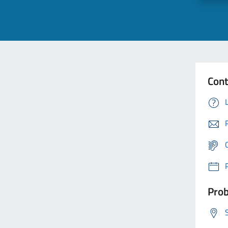
Cont
Prob