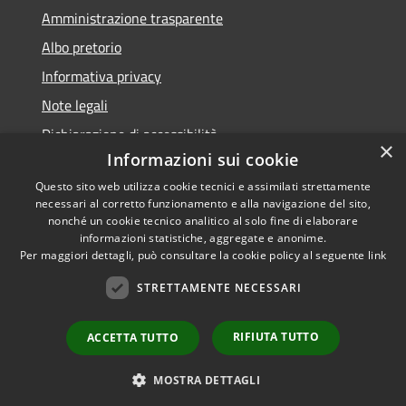
Amministrazione trasparente
Albo pretorio
Informativa privacy
Note legali
Dichiarazione di accessibilità
×
Informazioni sui cookie
Questo sito web utilizza cookie tecnici e assimilati strettamente
necessari al corretto funzionamento e alla navigazione del sito,
nonché un cookie tecnico analitico al solo fine di elaborare
RSS
informazioni statistiche, aggregate e anonime.
Accessibilità
Copyright ©
Per maggiori dettagli, può consultare la cookie policy al seguente
link
Privacy
2022 •
STRETTAMENTE NECESSARI
Cookie
Comune di Fiumicello Villa
Mappa del sito
Vicentina •
Powered
RIFIUTA TUTTO
ACCETTA TUTTO
Municipium
Accesso
by
•
redazione
MOSTRA DETTAGLI