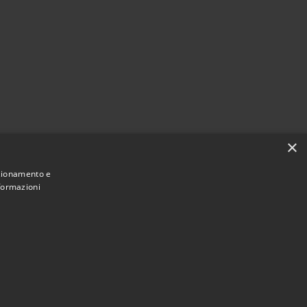
×
nzionamento e
nformazioni
Copyright © 2022 •
Comune di Fiumicello Villa Vicentina •
Municipium
Accesso redazione
Powered by
•