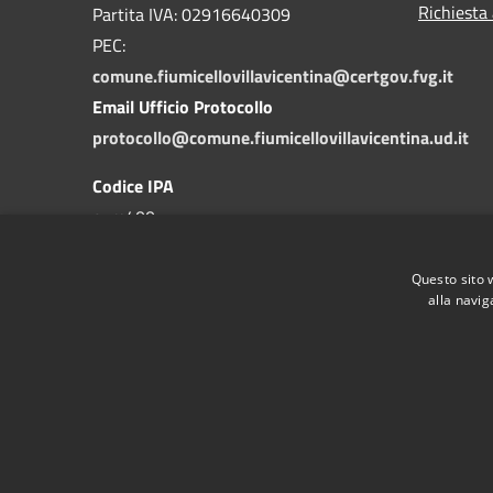
Richiesta
Partita IVA: 02916640309
PEC:
comune.fiumicellovillavicentina@certgov.fvg.it
Email Ufficio Protocollo
protocollo@comune.fiumicellovillavicentina.ud.it
Codice IPA
c_m400
Questo sito 
alla navig
RSS
Accessibilità
Privacy
Cookie
Mappa de