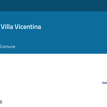
Villa Vicentina
il Comune
Ved
58