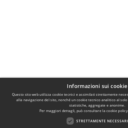
Informazioni sui cookie
Questo sito web utilizza cookie tecnici e assimilati strettamente nece
alla navigazione del sito, nonché un cookie tecnico analitico al solo
statistiche, aggregate e anonime.
Per maggiori dettagli, può consultare la cookie polic
STRETTAMENTE NECESSAR