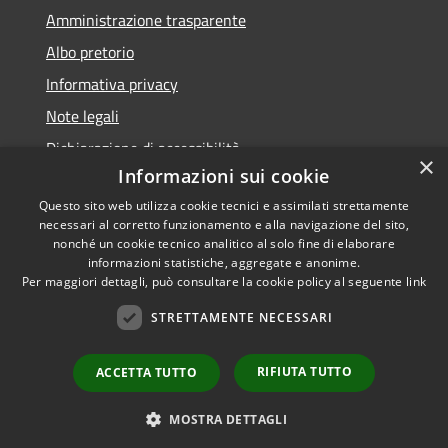
Amministrazione trasparente
Albo pretorio
Informativa privacy
Note legali
Dichiarazione di accessibilità
×
Informazioni sui cookie
Questo sito web utilizza cookie tecnici e assimilati strettamente
necessari al corretto funzionamento e alla navigazione del sito,
nonché un cookie tecnico analitico al solo fine di elaborare
RSS
informazioni statistiche, aggregate e anonime.
Accessibilità
Copyright ©
Per maggiori dettagli, può consultare la cookie policy al seguente
link
Privacy
2022 •
STRETTAMENTE NECESSARI
Cookie
Comune di Fiumicello Villa
Mappa del sito
Vicentina •
Powered
RIFIUTA TUTTO
ACCETTA TUTTO
Municipium
Accesso
by
•
redazione
MOSTRA DETTAGLI