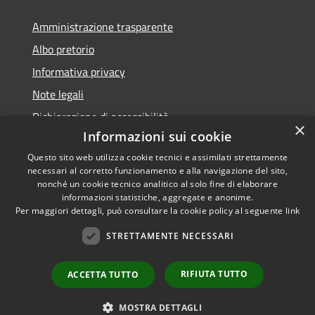
Amministrazione trasparente
Albo pretorio
Informativa privacy
Note legali
Dichiarazione di accessibilità
×
Informazioni sui cookie
Questo sito web utilizza cookie tecnici e assimilati strettamente
necessari al corretto funzionamento e alla navigazione del sito,
nonché un cookie tecnico analitico al solo fine di elaborare
RSS
informazioni statistiche, aggregate e anonime.
Accessibilità
Copyright ©
Per maggiori dettagli, può consultare la cookie policy al seguente
link
Privacy
2022 •
STRETTAMENTE NECESSARI
Cookie
Comune di Fiumicello Villa
Mappa del sito
Vicentina •
Powered
RIFIUTA TUTTO
ACCETTA TUTTO
Municipium
Accesso
by
•
redazione
MOSTRA DETTAGLI