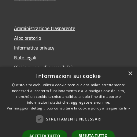
Amministrazione trasparente
Albo pretorio
Informativa privacy
Note legali
Dichiarazione di accessibilità
×
Informazioni sui cookie
Questo sito web utilizza cookie tecnici e assimilati strettamente
necessari al corretto funzionamento e alla navigazione del sito,
nonché un cookie tecnico analitico al solo fine di elaborare
RSS
informazioni statistiche, aggregate e anonime.
Accessibilità
Copyright ©
Per maggiori dettagli, può consultare la cookie policy al seguente
link
Privacy
2022 •
STRETTAMENTE NECESSARI
Cookie
Comune di Fiumicello Villa
Mappa del sito
Vicentina •
Powered
RIFIUTA TUTTO
ACCETTA TUTTO