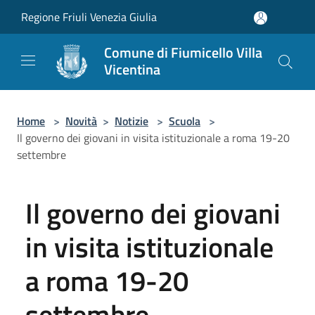
Salta al contenuto principale
Regione Friuli Venezia Giulia
Comune di Fiumicello Villa
Vicentina
Home
>
Novità
>
Notizie
>
Scuola
>
Il governo dei giovani in visita istituzionale a roma 19-20
settembre
Il governo dei giovani
in visita istituzionale
a roma 19-20
settembre