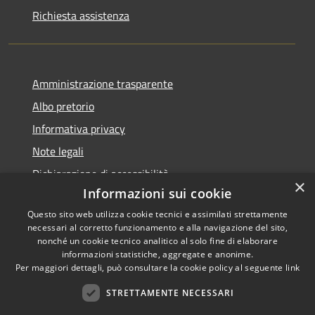
Richiesta assistenza
Amministrazione trasparente
Albo pretorio
Informativa privacy
Note legali
Dichiarazione di accessibilità
×
Informazioni sui cookie
Questo sito web utilizza cookie tecnici e assimilati strettamente
necessari al corretto funzionamento e alla navigazione del sito,
nonché un cookie tecnico analitico al solo fine di elaborare
RSS
informazioni statistiche, aggregate e anonime.
Accessibilità
Copyright ©
Per maggiori dettagli, può consultare la cookie policy al seguente
link
Privacy
2022 •
STRETTAMENTE NECESSARI
Cookie
Comune di Fiumicello Villa
Mappa del sito
Vicentina •