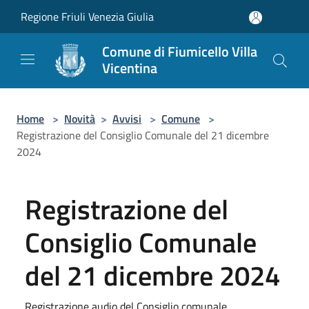
Salta al contenuto principale
Regione Friuli Venezia Giulia
Comune di Fiumicello Villa
Vicentina
Home
>
Novità
>
Avvisi
>
Comune
>
Registrazione del Consiglio Comunale del 21 dicembre
2024
Registrazione del
Consiglio Comunale
del 21 dicembre 2024
Registrazione audio del Consiglio comunale