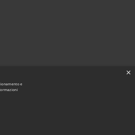
×
nzionamento e
nformazioni
Copyright © 2022 •
Comune di Fiumicello Villa Vicentina •