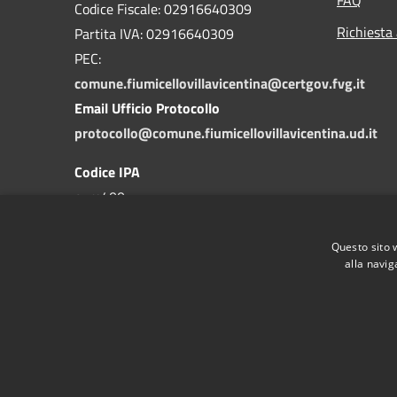
Codice Fiscale: 02916640309
Richiesta
Partita IVA: 02916640309
PEC:
comune.fiumicellovillavicentina@certgov.fvg.it
Email Ufficio Protocollo
protocollo@comune.fiumicellovillavicentina.ud.it
Codice IPA
c_m400
Questo sito 
alla navig
RSS
Accessibilità
Privacy
Cookie
Mappa de