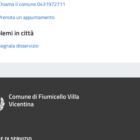
Chiama il comune 0431972711
Prenota un appuntamento
lemi in città
Segnala disservizio
Comune di Fiumicello Villa
Vicentina
E DI SERVIZIO