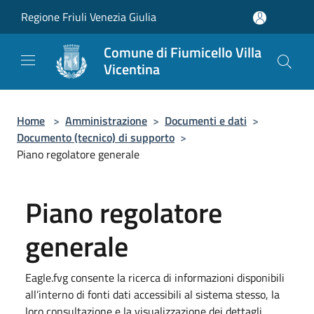
Salta al contenuto principale
Regione Friuli Venezia Giulia
Comune di Fiumicello Villa
Vicentina
Home
>
Amministrazione
>
Documenti e dati
>
Documento (tecnico) di supporto
>
Piano regolatore generale
Piano regolatore
generale
Eagle.fvg consente la ricerca di informazioni disponibili
all’interno di fonti dati accessibili al sistema stesso, la
loro consultazione e la visualizzazione dei dettagli.